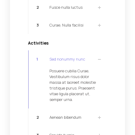
2
Fusce nulla luctus
3
Curae, Nulla facilisi
Activities
1
Sed nonummy nunc
Posuere cubilia Curae,
Vestibulum risus dolor
massa at laoreet molestie
tristique purus. Praesent
vitae ligula placerat ut,
semper urna.
2
Aenean bibendum