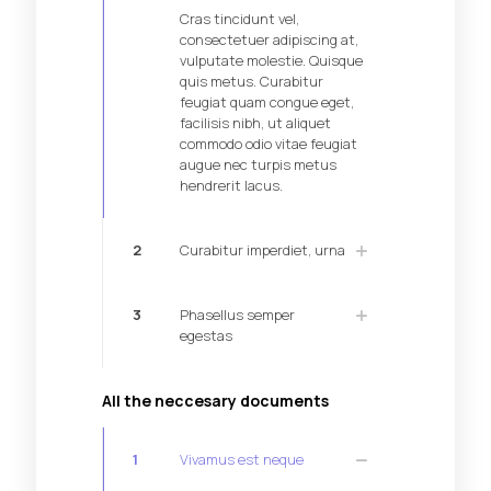
Cras tincidunt vel,
consectetuer adipiscing at,
vulputate molestie. Quisque
quis metus. Curabitur
feugiat quam congue eget,
facilisis nibh, ut aliquet
commodo odio vitae feugiat
augue nec turpis metus
hendrerit lacus.
2
Curabitur imperdiet, urna
3
Phasellus semper
egestas
All the neccesary documents
1
Vivamus est neque