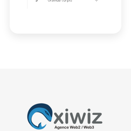
3
Gravida turpis