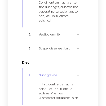
Condimentum magna ante,
tincidunt eget, euismod non,
placerat porta sapien auctor
non, iaculis in, ornare
euismod.
2
Vestibulum nibh
3
Suspendisse vestibulum
Diet
1
Nunc gravida
In tincidunt, eros magna
dolor, luctus a, tristique
sodales. Vivamus
ullamcorper varius nec, nibh.