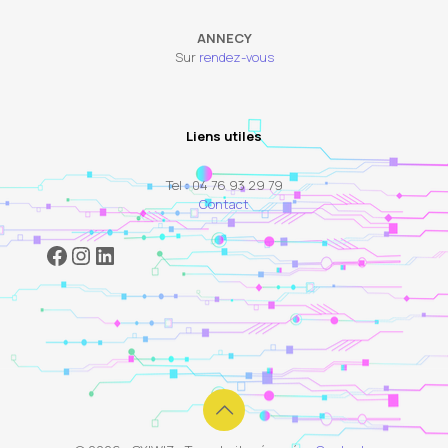
ANNECY
Sur
rendez-vous
Liens utiles
Tel : 04 76 93 29 79
Contact
Facebook
Instagram
LinkedIn