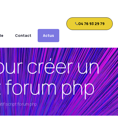
04 76 93 29 79
le
Contact
Actus
our créer un
t forum php
tif script forum php