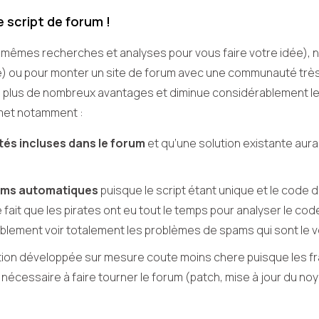
 script de forum !
 les mêmes recherches et analyses pour vous faire votre idée)
e) ou pour monter un site de forum avec une communauté très 
en plus de nombreux avantages et diminue considérablement le
et notamment :
tés incluses dans le forum
et qu’une solution existante aura
pams automatiques
puisque le script étant unique et le code 
e fait que les pirates ont eu tout le temps pour analyser le co
ablement voir totalement les problèmes de spams qui sont le 
lution développée sur mesure coute moins chere puisque les 
 nécessaire à faire tourner le forum (patch, mise à jour du n