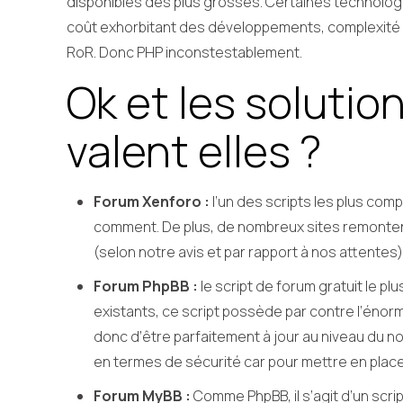
disponibles des plus grosses. Certaines technologi
coût exhorbitant des développements, complexité d
RoR. Donc PHP inconstestablement.
Ok et les solutio
valent elles ?
Forum Xenforo :
l’un des scripts les plus comp
comment. De plus, de nombreux sites remontent
(selon notre avis et par rapport à nos attentes)
Forum PhpBB :
le script de forum gratuit le p
existants, ce script possède par contre l’énor
donc d’être parfaitement à jour au niveau du n
en termes de sécurité car pour mettre en plac
Forum MyBB :
Comme PhpBB, il s’agit d’un scri