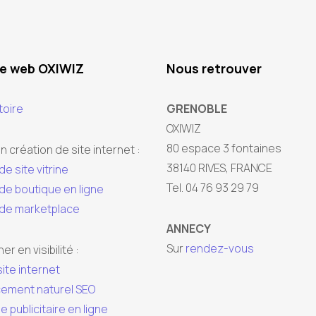
ce web OXIWIZ
Nous retrouver
toire
GRENOBLE
OXIWIZ
80 espace 3 fontaines
n création de site internet :
38140 RIVES, FRANCE
de site vitrine
Tel. 04 76 93 29 79
de boutique en ligne
 de marketplace
ANNECY
Sur
rendez-vous
r en visibilité :
site internet
ement naturel SEO
publicitaire en ligne