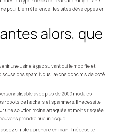
ues du type : délais de réalisation importants,
ème pour bien référencer les sites développés en
tantes alors, que
venir une usine à gaz suivant qui le modifie et
 discussions spam. Nous l’avons donc mis de coté
t personnalisable avec plus de 2000 modules
les robots de hackers et spammers. Il nécessite
 sur une solution moins attaquée et moins risquée
 pouvons prendre aucun risque !
 assez simple à prendre en main, il nécessite