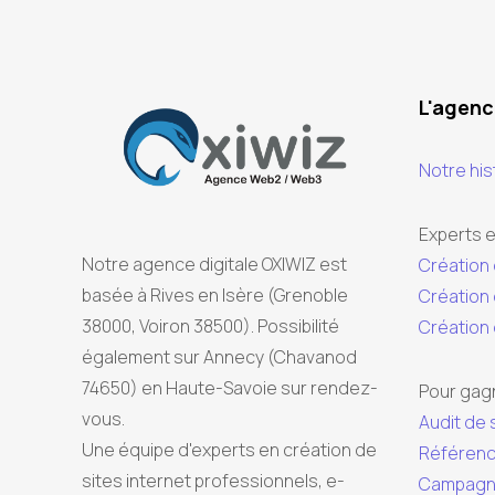
L'agen
Notre his
Experts e
Notre agence digitale OXIWIZ est
Création 
basée à Rives en Isère (Grenoble
Création 
38000, Voiron 38500). Possibilité
Création
également sur Annecy (Chavanod
74650) en Haute-Savoie sur rendez-
Pour gagne
vous.
Audit de 
Une équipe d'experts en création de
Référenc
sites internet professionnels, e-
Campagne 