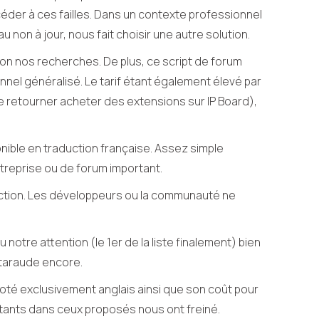
éder à ces failles. Dans un contexte professionnel
non à jour, nous fait choisir une autre solution.
lon nos recherches. De plus, ce script de forum
ionnel généralisé. Le tarif étant également élevé par
 de retourner acheter des extensions sur IP Board),
onible en traduction française. Assez simple
ntreprise ou de forum important.
duction. Les développeurs ou la communauté ne
otre attention (le 1er de la liste finalement) bien
 taraude encore.
té exclusivement anglais ainsi que son coût pour
stants dans ceux proposés nous ont freiné.