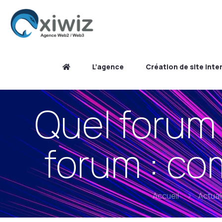
L’agence
Création de site inte
Quel forum 
forum : co
Accueil
Actual