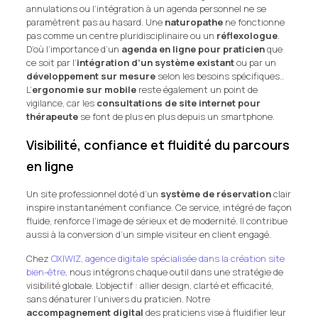
annulations ou l’intégration à un agenda personnel ne se
paramètrent pas au hasard. Une
naturopathe
ne fonctionne
pas comme un centre pluridisciplinaire ou un
réflexologue
.
D’où l’importance d’un
agenda en ligne pour praticien
que
ce soit par l’
intégration d’un système existant
ou par un
développement sur mesure
selon les besoins spécifiques..
L’
ergonomie sur mobile
reste également un point de
vigilance, car les
consultations de site internet pour
thérapeute
se font de plus en plus depuis un smartphone.
Visibilité, confiance et fluidité du parcours
en ligne
Un site professionnel doté d’un
système de réservation
clair
inspire instantanément confiance. Ce service, intégré de façon
fluide, renforce l’image de sérieux et de modernité. Il contribue
aussi à la conversion d’un simple visiteur en client engagé.
Chez
OXIWIZ, agence digitale spécialisée dans la création site
bien-être
, nous intégrons chaque outil dans une stratégie de
visibilité globale. L’objectif : allier design, clarté et efficacité,
sans dénaturer l’univers du praticien. Notre
accompagnement digital
des praticiens vise à fluidifier leur