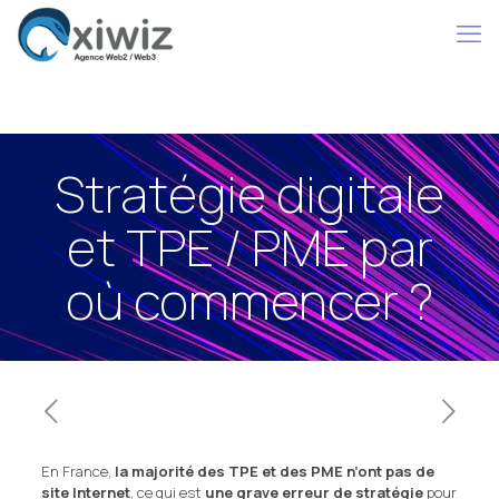
Stratégie digitale
et TPE / PME par
où commencer ?
En France,
la majorité des TPE et des PME n’ont pas de
site Internet
, ce qui est
une grave erreur de stratégie
pour