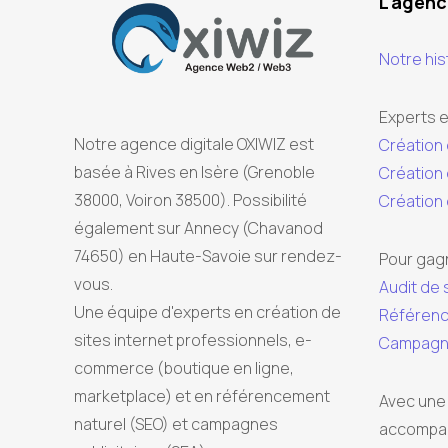
L'agen
Notre his
Experts e
Notre agence digitale OXIWIZ est
Création 
basée à Rives en Isère (Grenoble
Création 
38000, Voiron 38500). Possibilité
Création
également sur Annecy (Chavanod
74650) en Haute-Savoie sur rendez-
Pour gagne
vous.
Audit de 
Une équipe d'experts en création de
Référenc
sites internet professionnels, e-
Campagne 
commerce (boutique en ligne,
marketplace) et en référencement
Avec une
naturel (SEO) et campagnes
accompag