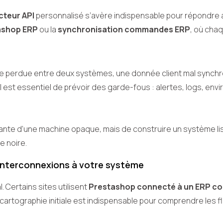
teur API
personnalisé s’avère indispensable pour répondre au
ashop ERP
ou la
synchronisation commandes ERP
, où cha
n
e perdue entre deux systèmes, une donnée client mal sync
l est essentiel de prévoir des garde-fous : alertes, logs, e
dante d’une machine opaque, mais de construire un système lisi
e noire.
interconnexions à votre système
 Certains sites utilisent
Prestashop connecté à un ERP 
 cartographie initiale est indispensable pour comprendre les f