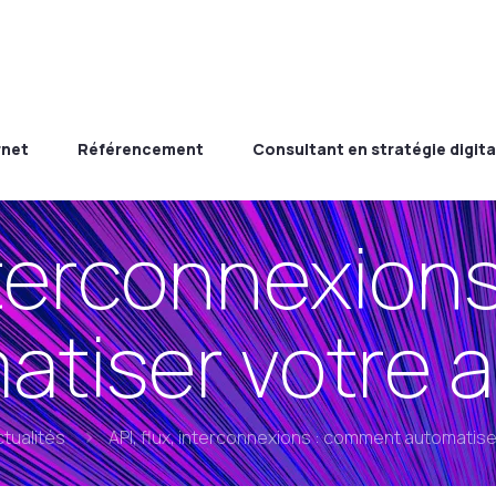
rnet
Référencement
Consultant en stratégie digita
interconnexio
tiser votre a
tualités
API, flux, interconnexions : comment automatiser