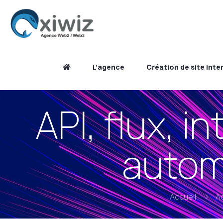
L’agence
Création de site inte
API, flux, 
automa
Accueil
Ac