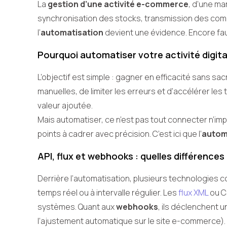
La
gestion d’une activité e-commerce
, d’une ma
synchronisation des stocks, transmission des comm
l’
automatisation
devient une évidence. Encore faut
Pourquoi automatiser votre activité digita
L’objectif est simple : gagner en efficacité sans sa
manuelles, de limiter les erreurs et d’accélérer les 
valeur ajoutée.
Mais automatiser, ce n’est pas tout connecter n’im
points à cadrer avec précision. C’est ici que l’
autom
API, flux et webhooks : quelles différences
Derrière l’automatisation, plusieurs technologies co
temps réel ou à intervalle régulier. Les
flux XML
ou C
systèmes. Quant aux
webhooks
, ils déclenchent 
l’ajustement automatique sur le site e-commerce).