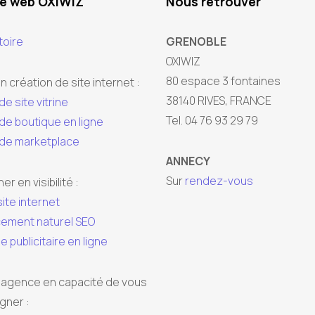
ce web OXIWIZ
Nous retrouver
toire
GRENOBLE
OXIWIZ
80 espace 3 fontaines
n création de site internet :
38140 RIVES, FRANCE
de site vitrine
Tel. 04 76 93 29 79
de boutique en ligne
 de marketplace
ANNECY
Sur
rendez-vous
r en visibilité :
site internet
ement naturel SEO
publicitaire en ligne
 agence en capacité de vous
ner :