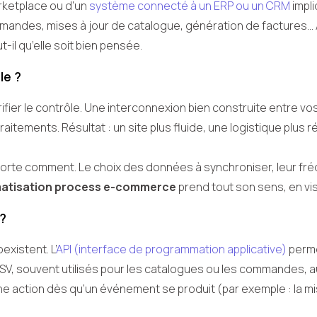
rketplace ou d’un
système connecté à un ERP ou un CRM
impli
andes, mises à jour de catalogue, génération de factures… À
-il qu’elle soit bien pensée.
le ?
crifier le contrôle. Une interconnexion bien construite entre v
traitements. Résultat : un site plus fluide, une logistique plus 
porte comment. Le choix des données à synchroniser, leur fré
atisation process e-commerce
prend tout son sens, en vi
 ?
existent. L’
API (interface de programmation applicative)
perme
SV, souvent utilisés pour les catalogues ou les commandes
une action dès qu’un événement se produit (par exemple : la m