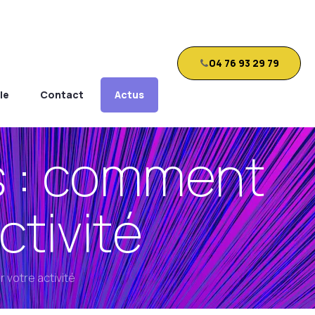
04 76 93 29 79
le
Contact
Actus
ns : comment
ctivité
 votre activité