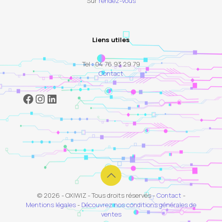
Sur
rendez-vous
Liens utiles
Tel : 04 76 93 29 79
Contact
Facebook
Instagram
LinkedIn
© 2026 - OXIWIZ - Tous droits réservés -
Contact
-
Mentions légales
-
Découvrez nos conditions générales de
ventes